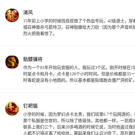
清风
15年前上小学的时候找叔叔借了个热血号玩，42级道士，
城召神兽杀弓箭侍卫，召神骷髅给大刀砍（因为那个声音听
烈火把我看惊了。
骷髅镰将
作为一个01年开始玩官服的人，我玩过3个区。刚开时候在
时是点卡和月卡。点卡是120个小时时间。但是价格都是3
时毒蛇是没有小地图的。所以基本都是贴墙跑去僵尸洞挖矿
钉耙猫
小学的时候，因为梦幻点卡太贵，我们班里6 7个玩网游的
那个私服是仿官的，所以除了练级快，其他都一样，一到周
联系上我们三个，后来20多喝酒的时候它说，当时他盗过
人都不记得这事了哈哈哈，算起来我们认识20年了，现在跟