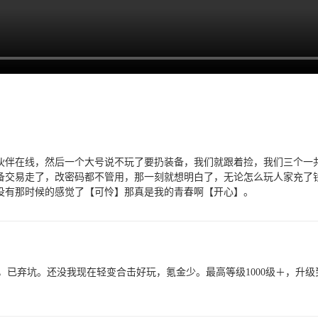
伙伴在线，然后一个大号说不玩了要扔装备，我们就跟着捡，我们三个一
备交易走了，改密码都不管用，那一刻就想明白了，无论怎么玩人家充了
没有那时候的感觉了【可怜】那真是我的青春啊【开心】。
已弃坑。还没我现在轻变合击好玩，氪金少。最高等级1000级＋，升级到9