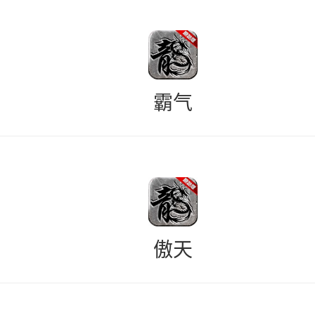
霸气
傲天