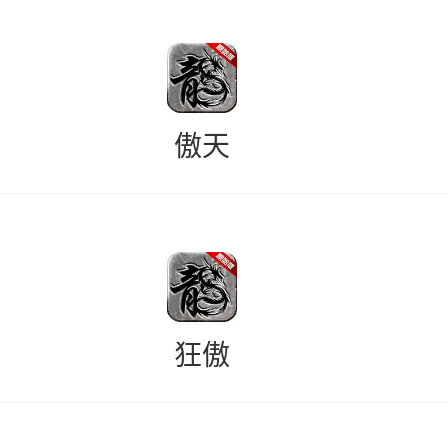
傲天
狂傲