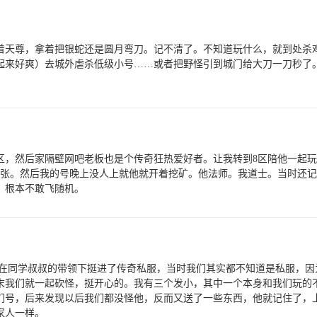
穿着天尊，拿着把银蛇还是圆月弯刀。记不清了。不知道玩什么，就到处
起来好爽）去城外虐杀低级小号……或者把野怪引到城门给大刀一刀秒了。
1区，然后家隔壁网吧老板也是个传奇狂热爱好者。让我转到8区陪他一起
5一张。然后我的号晚上没人上就他就开着挖矿。他法师。我道士。当时还记
。根本不敢飞随机。
，在同学叔叔的带领下挺进了传奇私服，当时我们其实都不知道是私服，
末我们就一起砍怪，挺开心的。我有三个发小，其中一个本身和我们玩的
我们号，后来发现以后我们都没怪他，反而又送了一些东西，他就记住了，
家人一样。