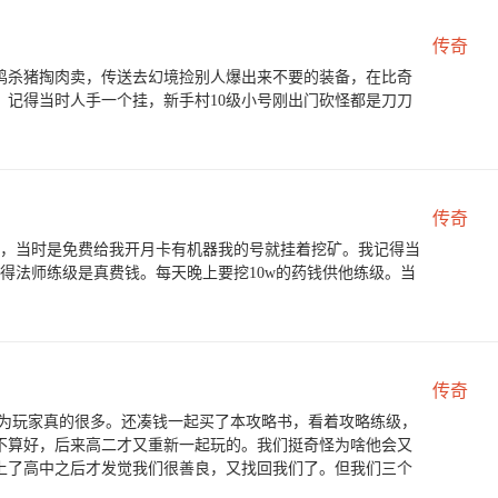
传奇
杀鸡杀猪掏肉卖，传送去幻境捡别人爆出来不要的装备，在比奇
记得当时人手一个挂，新手村10级小号刚出门砍怪都是刀刀
传奇
玩，当时是免费给我开月卡有机器我的号就挂着挖矿。我记得当
得法师练级是真费钱。每天晚上要挖10w的药钱供他练级。当
传奇
因为玩家真的很多。还凑钱一起买了本攻略书，看着攻略练级，
不算好，后来高二才又重新一起玩的。我们挺奇怪为啥他会又
上了高中之后才发觉我们很善良，又找回我们了。但我们三个